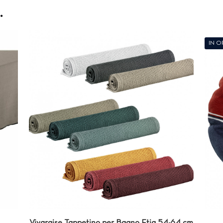
…
IN O
Vivaraise Tappetino per Bagno Etia 54×64 cm