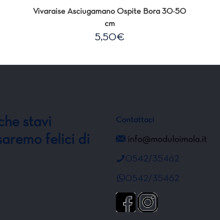
Vivaraise Asciugamano Ospite Bora 30×50
cm
5,50
€
:
€
€
che stavi
Contattaci
aremo felici di
info@moduloimola.it
0542/35462
0542/35462