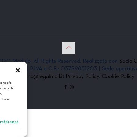
020 Modulo. All Rights Reserved. Realizzato con
SocialC
 Marina snc. | P.IVA e C.F.: 03799851203 | Sede operati
|
ilmodulosnc@legalmail.it
Privacy Policy
.
Cookie Policy
.
zare e/o
etterà di
n
iche e
preferenze