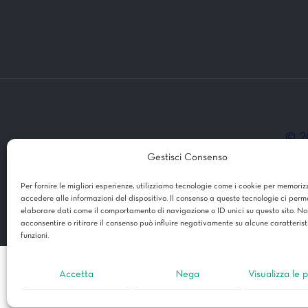
© 2
Modulo di Sabattani Elisa e Sintoni
Gestisci Consenso
Per fornire le migliori esperienze, utilizziamo tecnologie come i cookie per memoriz
accedere alle informazioni del dispositivo. Il consenso a queste tecnologie ci perm
elaborare dati come il comportamento di navigazione o ID unici su questo sito. No
acconsentire o ritirare il consenso può influire negativamente su alcune caratterist
funzioni.
Accetta
Nega
Visualizza le 