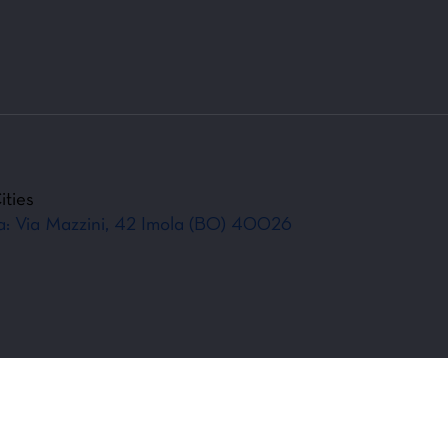
ities
va: Via Mazzini, 42 Imola (BO) 40026