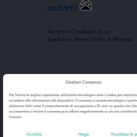
aiutarti!
Termini e Condizioni d'uso
Spedizioni, Resi e Diritto di Recesso
Gestisci Consenso
Per fornire le migliori esperienze, utilizziamo tecnologie come i cookie per memoriz
accedere alle informazioni del dispositivo. Il consenso a queste tecnologie ci perm
© 2
elaborare dati come il comportamento di navigazione o ID unici su questo sito. No
Modulo di Sabattani Elisa e Sintoni
acconsentire o ritirare il consenso può influire negativamente su alcune caratterist
funzioni.
Accetta
Nega
Visualizza le 