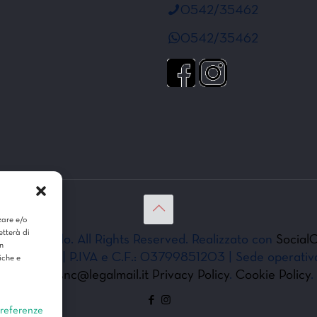
0542/35462
0542/35462
zare e/o
etterà di
020 Modulo. All Rights Reserved. Realizzato con
SocialC
n
 Marina snc. | P.IVA e C.F.: 03799851203 | Sede operati
iche e
|
ilmodulosnc@legalmail.it
Privacy Policy
.
Cookie Policy
.
preferenze