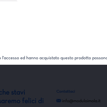
o l'accesso ed hanno acquistato questo prodotto possono
che stavi
Contattaci
aremo felici di
info@moduloimola.it